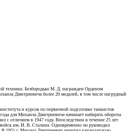
й техники. Безбородько М. Д. награжден Орденом
ихаила Дмитриевича более 20 медалей, в том числе нагрудный
института и курсов по первичной подготовке танкистов
4 года для Михаила Дмитриевича начинает набирать обороты
л с отличием в 1947 году. Впоследствии в течение 25 лет
войск им. И. В. Сталина. Одновременно он руководил
в. В 1951 г. Михаил Дмитриевич защитил кандидатскую