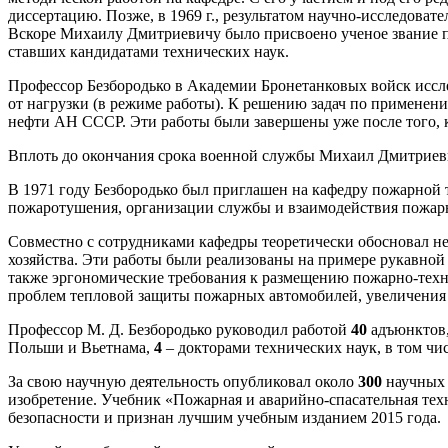
диссертацию. Позже, в 1969 г., результатом научно-исследоват
Вскоре Михаилу Дмитриевичу было присвоено ученое звание пр
ставших кандидатами технических наук.
Профессор Безбородько в Академии Бронетанковых войск иссл
от нагрузки (в режиме работы). К решению задач по применен
нефти АН СССР. Эти работы были завершены уже после того, ка
Вплоть до окончания срока военной службы Михаил Дмитриеви
В 1971 году Безбородько был приглашен на кафедру пожарно
пожаротушения, организации службы и взаимодействия пожар
Совместно с сотрудниками кафедры теоретически обосновал не
хозяйства. Эти работы были реализованы на примере рукавной
также эргономические требования к размещению пожарно-тех
проблем тепловой защиты пожарных автомобилей, увеличения
Профессор М. Д. Безбородько руководил работой
40
адъюнктов,
Польши и Вьетнама,
4
– докторами технических наук, в том чис
За свою научную деятельность опубликовал около
300
научных 
изобретение. Учебник «Пожарная и аварийно-спасательная те
безопасности и признан лучшим учебным изданием 2015 года.