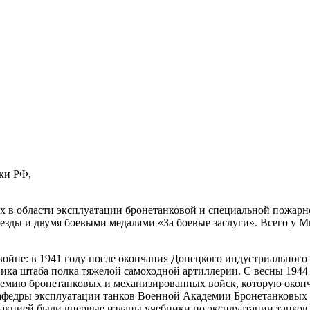
уки РФ,
 в области эксплуатации бронетанковой и специальной пожарно
езды и двумя боевыми медалями «За боевые заслуги». Всего у М
йне: в 1941 году после окончания Донецкого индустриального 
ьника штаба полка тяжелой самоходной артиллерии. C весны 194
демию бронетанковых и механизированных войск, которую окончи
кафедры эксплуатации танков Военной Академии Бронетанковых 
редакцией были впервые изданы учебники по эксплуатации танко