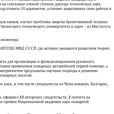
я на соискание ученой степени доктора технических наук.
 подготовить 10 адъюнктов, успешно защитивших свои работы и
для танков, изучал проблемы защиты бронетанковой техники
билисского технического университета и один – из Института
-инженера.
ВИПТШ) МВД СССР, где активно занимался развитием теории
счета для организации и функционирования рукавного
 условия применения пожарных автомобилей первой помощи, а
Дмитриевичем предложены научные подходы к решению
пожарных насосов.
х наук, в том числе специалисты из Чехословакии, Болгарии,
в, оформил
13
авторских свидетельств,
2
патента на
оен премии Национальной академии наук пожарной