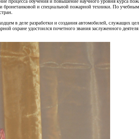
ние процесса обучения и повышение научного уровня курса по
ии бронетанковой и специальной пожарной техники. По учебным
стран.
одцем в деле разработки и создания автомобилей, служащих це
рной охране удостоился почетного звания заслуженного деятел