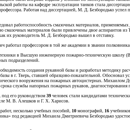
ельской работы на кафедре эксплуатации танков стала диссертаци
офессора. Работая над диссертацией, М. Д. Безбородько успел
едовал работоспособность смазочных материалов, применяемых 
ию смазочных материалов были привлечены двое аспирантов из Т
к их руководитель М. Д. Безбородько вышел в отставку.
ч работал профессором в той же академии в звании полковника
й техники в Высшую инженерную пожарно-техническую школу (
ных подразделений.
обходимость создания рукавной базы и разработал методику ра
 базы в г. Тверь, ставшей образцово-показательной. Обосновал
нического вооружения на пожарных автоцистернах. Михаилом 
 срока службы напорных пожарных рукавов, диагностирования 
 под его руководством
39
человек стали кандидатами технически
ле М. В. Алешков и Г. Х. Харисов.
работ, несколько учебных пособий,
10
монографий,
16
учебнико
хника» под редакцией Михаила Дмитриевича Безбородько удост