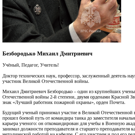
Безбородько Михаил Дмитриевич
Учёный, Педагог, Учитель!
Доктор технических наук, профессор, заслуженный деятель на
участник Великой Отечественной войны.
Михаил Дмитриевич Безбородько – один из крупнейших ученых
Отечественной войны 2-й степени, двумя орденами Красной Зв
знак «Лучший работник пожарной охраны», орден Почета.
Будущий ученый принимал участие в Великой Отечественной во
прошел боевой путь от командира танка до заместителя начал
карьера ученого: он откомандирован для учебы в Военную ака
занимал должности преподавателя и старшего преподавателя 
методической работой на кафедре. С его участием и под его 