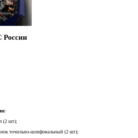
 России
ии:
2 шт);
ьно-шлифовальный (2 шт);