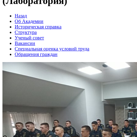
(Лаборатория)
Назад
Об Академии
Историческая справка
Структура
Ученый совет
Вакансии
Специальная оценка условий труда
Обращения граждан