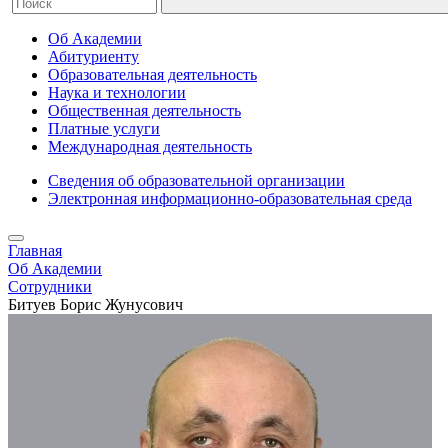
Об Академии
Абитуриенту
Образовательная деятельность
Наука и технологии
Общественная деятельность
Платные услуги
Международная деятельность
Сведения об образовательной организации
Электронная информационно-образовательная среда
Главная
Об Академии
Сотрудники
Битуев Борис Жунусович