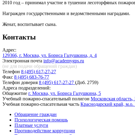
2010 год – принимал участие в тушении лесоторфяных пожаров
Награжден государственными и ведомственными наградами.
Женат, воспитывает сына.
Контакты
Адрес:
129366, г. Москва, ул. Бориса Галушкина, д. 4
Электронная почта
info@academygps.ru
(не для подачи обращений
граждан)
Телефон
8 (495) 617-27-27
Факс
8 (495) 683-76-77
Телефон доверия
8 (495) 617-27-27
(Доб. 2759)
Адреса подразделений:
Общежитие
г. Москва, ул. Бориса Галушкина, 5
Учебный пожарно-спасательный полигон
Московская область, 
Учебная пожарно-спасательная часть
Краснодарский край, м.о.
Обращение граждан
Психологическая помощь
Платные услуги
Противодействие коррупции