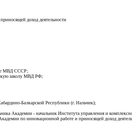
 приносящей доход деятельности
ище МВД СССР;
ескую школу МВД РФ;
Кабардино-Балкарской Республики (г. Нальчик);
альника Академии - начальник Института управления и комплек
а Академии по инновационной работе и приносящей доход деятел