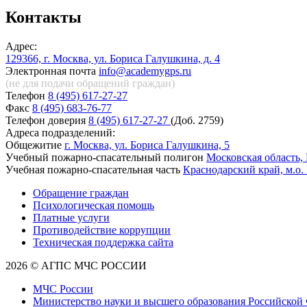
Контакты
Адрес:
129366, г. Москва, ул. Бориса Галушкина, д. 4
Электронная почта
info@academygps.ru
(не для подачи обращений
граждан)
Телефон
8 (495) 617-27-27
Факс
8 (495) 683-76-77
Телефон доверия
8 (495) 617-27-27
(Доб. 2759)
Адреса подразделений:
Общежитие
г. Москва, ул. Бориса Галушкина, 5
Учебный пожарно-спасательный полигон
Московская область, 
Учебная пожарно-спасательная часть
Краснодарский край, м.о.
Обращение граждан
Психологическая помощь
Платные услуги
Противодействие коррупции
Техническая поддержка сайта
2026 © АГПС МЧС РОССИИ
МЧС России
Министерство науки и высшего образования Российской