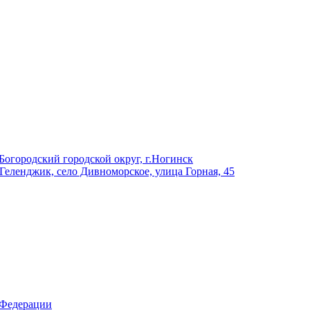
Богородский городской округ, г.Ногинск
 Геленджик, село Дивноморское, улица Горная, 45
 Федерации