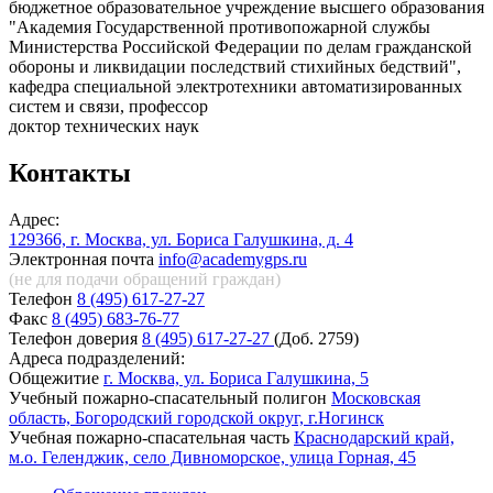
бюджетное образовательное учреждение высшего образования
"Академия Государственной противопожарной службы
Министерства Российской Федерации по делам гражданской
обороны и ликвидации последствий стихийных бедствий",
кафедра специальной электротехники автоматизированных
систем и связи, профессор
доктор технических наук
Контакты
Адрес:
129366, г. Москва, ул. Бориса Галушкина, д. 4
Электронная почта
info@academygps.ru
(не для подачи обращений
граждан)
Телефон
8 (495) 617-27-27
Факс
8 (495) 683-76-77
Телефон доверия
8 (495) 617-27-27
(Доб. 2759)
Адреса подразделений:
Общежитие
г. Москва, ул. Бориса Галушкина, 5
Учебный пожарно-спасательный полигон
Московская
область, Богородский городской округ, г.Ногинск
Учебная пожарно-спасательная часть
Краснодарский край,
м.о. Геленджик, село Дивноморское, улица Горная, 45