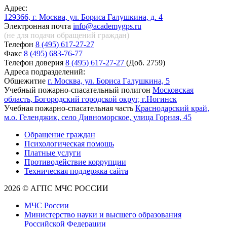
Адрес:
129366, г. Москва, ул. Бориса Галушкина, д. 4
Электронная почта
info@academygps.ru
(не для подачи обращений
граждан)
Телефон
8 (495) 617-27-27
Факс
8 (495) 683-76-77
Телефон доверия
8 (495) 617-27-27
(Доб. 2759)
Адреса подразделений:
Общежитие
г. Москва, ул. Бориса Галушкина, 5
Учебный пожарно-спасательный полигон
Московская
область, Богородский городской округ, г.Ногинск
Учебная пожарно-спасательная часть
Краснодарский край,
м.о. Геленджик, село Дивноморское, улица Горная, 45
Обращение граждан
Психологическая помощь
Платные услуги
Противодействие коррупции
Техническая поддержка сайта
2026 © АГПС МЧС РОССИИ
МЧС России
Министерство науки и высшего образования
Российской Федерации