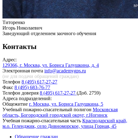
Титоренко
Игорь Николаевич
Заведующий отделением заочного обучения
Контакты
Адрес:
129366, г. Москва, ул. Бориса Галушкина, д. 4
Электронная почта
info@academygps.ru
(не для подачи обращений
граждан)
Телефон
8 (495) 617-27-27
Факс
8 (495) 683-76-77
Телефон доверия
8 (495) 617-27-27
(Доб. 2759)
Адреса подразделений:
Общежитие
г. Москва, ул. Бориса Галушкина, 5
Учебный пожарно-спасательный полигон
Московская
область, Богородский городской округ, г.Ногинск
Учебная пожарно-спасательная часть
Краснодарский край,
м.о. Геленджик, село Дивноморское, улица Горная, 45
Обращение граждан