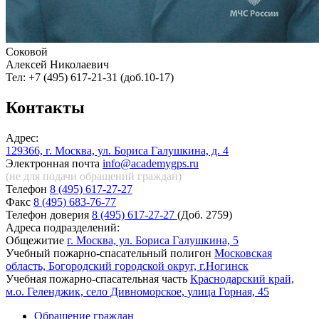
Соковой
Алексей Николаевич
Тел: +7 (495) 617-21-31 (доб.10-17)
Контакты
Адрес:
129366, г. Москва, ул. Бориса Галушкина, д. 4
Электронная почта
info@academygps.ru
(не для подачи обращений
граждан)
Телефон
8 (495) 617-27-27
Факс
8 (495) 683-76-77
Телефон доверия
8 (495) 617-27-27
(Доб. 2759)
Адреса подразделений:
Общежитие
г. Москва, ул. Бориса Галушкина, 5
Учебный пожарно-спасательный полигон
Московская
область, Богородский городской округ, г.Ногинск
Учебная пожарно-спасательная часть
Краснодарский край,
м.о. Геленджик, село Дивноморское, улица Горная, 45
Обращение граждан