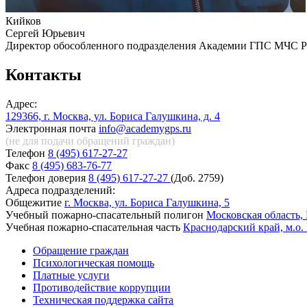
Кийков
Сергей Юрьевич
Директор обособленного подразделения Академии ГПС МЧС Ро
Контакты
Адрес:
129366, г. Москва, ул. Бориса Галушкина, д. 4
Электронная почта
info@academygps.ru
(не для подачи обращений
граждан)
Телефон
8 (495) 617-27-27
Факс
8 (495) 683-76-77
Телефон доверия
8 (495) 617-27-27
(Доб. 2759)
Адреса подразделений:
Общежитие
г. Москва, ул. Бориса Галушкина, 5
Учебный пожарно-спасательный полигон
Московская область, 
Учебная пожарно-спасательная часть
Краснодарский край, м.о.
Обращение граждан
Психологическая помощь
Платные услуги
Противодействие коррупции
Техническая поддержка сайта