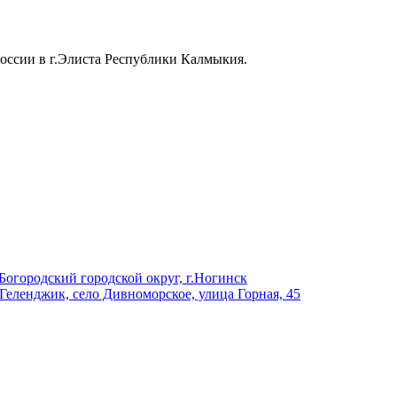
ссии в г.Элиста Республики Калмыкия.
Богородский городской округ, г.Ногинск
 Геленджик, село Дивноморское, улица Горная, 45