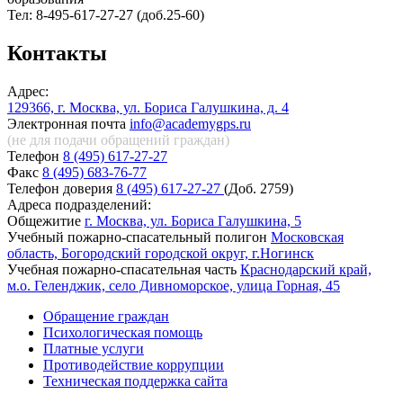
Тел: 8-495-617-27-27 (доб.25-60)
Контакты
Адрес:
129366, г. Москва, ул. Бориса Галушкина, д. 4
Электронная почта
info@academygps.ru
(не для подачи обращений
граждан)
Телефон
8 (495) 617-27-27
Факс
8 (495) 683-76-77
Телефон доверия
8 (495) 617-27-27
(Доб. 2759)
Адреса подразделений:
Общежитие
г. Москва, ул. Бориса Галушкина, 5
Учебный пожарно-спасательный полигон
Московская
область, Богородский городской округ, г.Ногинск
Учебная пожарно-спасательная часть
Краснодарский край,
м.о. Геленджик, село Дивноморское, улица Горная, 45
Обращение граждан
Психологическая помощь
Платные услуги
Противодействие коррупции
Техническая поддержка сайта