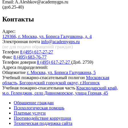
Email: A.Aleshkov@academygps.ru
(доб.25-40)
Контакты
Адрес:
129366, г. Москва, ул. Бориса Галушкина, д. 4
Электронная почта
info@academygps.ru
(не для подачи обращений
граждан)
Телефон
8 (495) 617-27-27
Факс
8 (495) 683-76-77
Телефон доверия
8 (495) 617-27-27
(Доб. 2759)
Адреса подразделений:
Общежитие
г. Москва, ул. Бориса Галушкина, 5
Учебный пожарно-спасательный полигон
Московская
область, Богородский городской округ, г.Ногинск
Учебная пожарно-спасательная часть
Краснодарский край,
м.о. Геленджик, село Дивноморское, улица Горная, 45
Обращение граждан
Психологическая помощь
Платные услуги
Противодействие коррупции
Техническая поддержка сайта