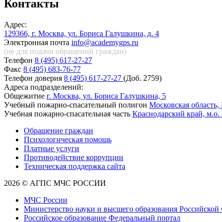
Контакты
Адрес:
129366, г. Москва, ул. Бориса Галушкина, д. 4
Электронная почта
info@academygps.ru
(не для подачи обращений
граждан)
Телефон
8 (495) 617-27-27
Факс
8 (495) 683-76-77
Телефон доверия
8 (495) 617-27-27
(Доб. 2759)
Адреса подразделений:
Общежитие
г. Москва, ул. Бориса Галушкина, 5
Учебный пожарно-спасательный полигон
Московская область, 
Учебная пожарно-спасательная часть
Краснодарский край, м.о.
Обращение граждан
Психологическая помощь
Платные услуги
Противодействие коррупции
Техническая поддержка сайта
2026 © АГПС МЧС РОССИИ
МЧС России
Министерство науки и высшего образования Российской
Российское образование Федеральный портал