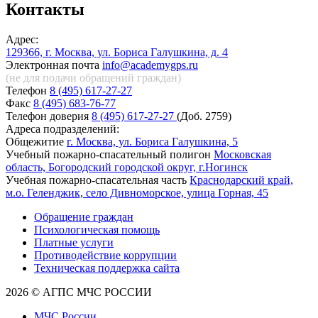
Контакты
Адрес:
129366, г. Москва, ул. Бориса Галушкина, д. 4
Электронная почта
info@academygps.ru
(не для подачи обращений
граждан)
Телефон
8 (495) 617-27-27
Факс
8 (495) 683-76-77
Телефон доверия
8 (495) 617-27-27
(Доб. 2759)
Адреса подразделений:
Общежитие
г. Москва, ул. Бориса Галушкина, 5
Учебный пожарно-спасательный полигон
Московская
область, Богородский городской округ, г.Ногинск
Учебная пожарно-спасательная часть
Краснодарский край,
м.о. Геленджик, село Дивноморское, улица Горная, 45
Обращение граждан
Психологическая помощь
Платные услуги
Противодействие коррупции
Техническая поддержка сайта
2026 © АГПС МЧС РОССИИ
МЧС России