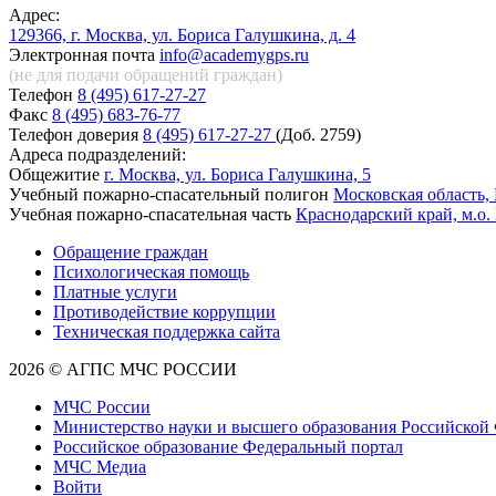
Адрес:
129366, г. Москва, ул. Бориса Галушкина, д. 4
Электронная почта
info@academygps.ru
(не для подачи обращений
граждан)
Телефон
8 (495) 617-27-27
Факс
8 (495) 683-76-77
Телефон доверия
8 (495) 617-27-27
(Доб. 2759)
Адреса подразделений:
Общежитие
г. Москва, ул. Бориса Галушкина, 5
Учебный пожарно-спасательный полигон
Московская область, 
Учебная пожарно-спасательная часть
Краснодарский край, м.о.
Обращение граждан
Психологическая помощь
Платные услуги
Противодействие коррупции
Техническая поддержка сайта
2026 © АГПС МЧС РОССИИ
МЧС России
Министерство науки и высшего образования Российской
Российское образование Федеральный портал
МЧС Медиа
Войти