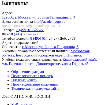
Контакты
Адрес:
129366, г. Москва, ул. Бориса Галушкина, д. 4
Электронная почта
info@academygps.ru
(не для подачи обращений
граждан)
Телефон
8 (495) 617-27-27
Факс
8 (495) 683-76-77
Телефон доверия
8 (495) 617-27-27
(Доб. 2759)
Адреса подразделений:
Общежитие
г. Москва, ул. Бориса Галушкина, 5
Учебный пожарно-спасательный полигон
Московская
область, Богородский городской округ, г.Ногинск
Учебная пожарно-спасательная часть
Краснодарский край,
м.о. Геленджик, село Дивноморское, улица Горная, 45
Обращение граждан
Психологическая помощь
Платные услуги
Противодействие коррупции
Техническая поддержка сайта
2026 © АГПС МЧС РОССИИ
МЧС России