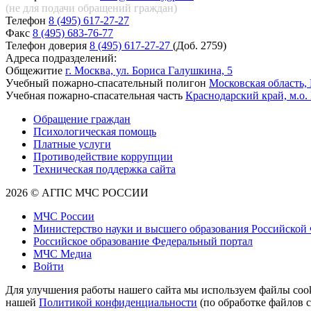
(не для подачи обращений
граждан)
Телефон
8 (495) 617-27-27
Факс
8 (495) 683-76-77
Телефон доверия
8 (495) 617-27-27
(Доб. 2759)
Адреса подразделений:
Общежитие
г. Москва, ул. Бориса Галушкина, 5
Учебный пожарно-спасательный полигон
Московская область, 
Учебная пожарно-спасательная часть
Краснодарский край, м.о.
Обращение граждан
Психологическая помощь
Платные услуги
Противодействие коррупции
Техническая поддержка сайта
2026 © АГПС МЧС РОССИИ
МЧС России
Министерство науки и высшего образования Российской
Российское образование Федеральный портал
МЧС Медиа
Войти
Для улучшения работы нашего сайта мы используем файлы cooki
нашей
Политикой конфиденциальности
(по обработке файлов c