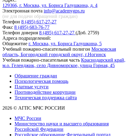
129366, г. Москва, ул. Бориса Галушкина, д. 4
Электронная почта
info@academygps.ru
(не для подачи обращений
граждан)
Телефон
8 (495) 617-27-27
Факс
8 (495) 683-76-77
Телефон доверия
8 (495) 617-27-27
(Доб. 2759)
Адреса подразделений:
Общежитие
г. Москва, ул. Бориса Галушкина, 5
Учебный пожарно-спасательный полигон
Московская
область, Богородский городской округ, г.Ногинск
Учебная пожарно-спасательная часть
Краснодарский край,
м.о. Геленджик, село Дивноморское, улица Горная, 45
Обращение граждан
Психологическая помощь
Платные услуги
Противодействие коррупции
Техническая поддержка сайта
2026 © АГПС МЧС РОССИИ
МЧС России
Министерство науки и высшего образования
Российской Федерации
Российское образование Федеральный портал