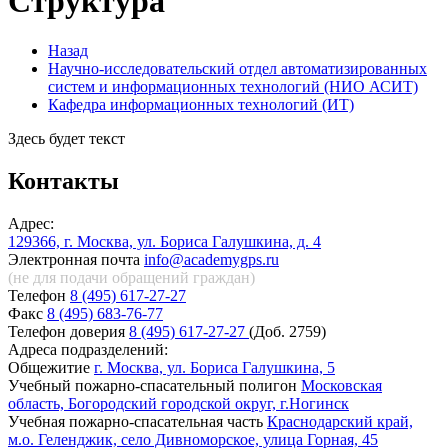
Структура
Назад
Научно-исследовательский отдел автоматизированных
систем и информационных технологий (НИО АСИТ)
Кафедра информационных технологий (ИТ)
Здесь будет текст
Контакты
Адрес:
129366, г. Москва, ул. Бориса Галушкина, д. 4
Электронная почта
info@academygps.ru
(не для подачи обращений
граждан)
Телефон
8 (495) 617-27-27
Факс
8 (495) 683-76-77
Телефон доверия
8 (495) 617-27-27
(Доб. 2759)
Адреса подразделений:
Общежитие
г. Москва, ул. Бориса Галушкина, 5
Учебный пожарно-спасательный полигон
Московская
область, Богородский городской округ, г.Ногинск
Учебная пожарно-спасательная часть
Краснодарский край,
м.о. Геленджик, село Дивноморское, улица Горная, 45