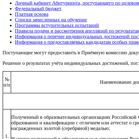
Личный кабинет Абитуриента, поступающего по целевом
Федеральный бюджет
Платная основа
Списки зачисленных на обучение
Программы вступительных испытаний
Правила подачи и рассмотрения апелляций по результат
Информация о перечне индивидуальных достижений пост
Информация о предоставляемых кандидатам особых прав
Поступающие могут предоставить в Приёмную комиссию доку
Решение о результатах учёта индивидуальных достижений, пос
№
Наименование до
п/п
Полученный в образовательных организациях Российской 
образовании и квалификации с отличием или аттестат о ср
награжденных золотой (серебряной) медалью;
1.
Наличие полученной в образовательных организациях Росс