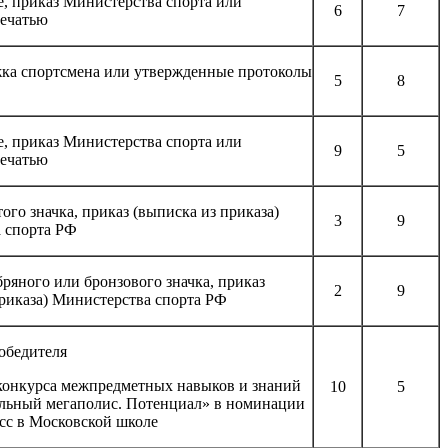
е, приказ Министерства спорта или
6
7
печатью
жка спортсмена или утвержденные протоколы
5
8
е, приказ Министерства спорта или
9
5
печатью
ого значка, приказ (выписка из приказа)
3
9
 спорта РФ
ряного или бронзового значка, приказ
2
9
приказа) Министерства спорта РФ
обедителя
конкурса межпредметных навыков и знаний
10
5
льный мегаполис. Потенциал» в номинации
сс в Московской школе