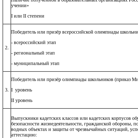
учении»
I или II степени
Победитель или призёр всероссийской олимпиады школьни
- всероссийский этап
2.
- региональный этап
- муниципальный этап
Победитель или призёр олимпиады школьников (приказ Ми
3.
I уровень
II уровень
Выпускники кадетских классов или кадетских корпусов об
безопасности жизнедеятельности, гражданской обороны, п
водных объектах и защиты от чрезвычайных ситуаций, у
аттестацию: