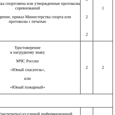
жка спортсмена или утвержденные протоколы
соревнований
1
рение, приказ Министерства спорта или
2
протоколы с печатью
2
Удостоверение
к нагрудному знаку
МЧС России
2
2
«Юный спасатель»,
или
«Юный пожарный»
(распечатка) из единой информационной