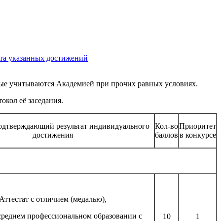
та указанных достижений
ые учитываются Академией при прочих равных условиях.
окол её заседания.
одтверждающий результат индивидуального
Кол-во
Приоритет
достижения
баллов
в конкурсе
Аттестат с отличием (медалью),
среднем профессиональном образовании с
10
1