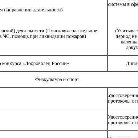
системы в сфе
ом направлении деятельности)
рской) деятельности (Поисково-спасательное
(Учитывае
 в ЧС, помощь при ликвидации пожаров)
период не 
календа
докум
о конкурса «Доброволец России»
Дипло
Физкультура и спорт
Удостоверени
протоколы с 
Удостоверени
протоколы с 