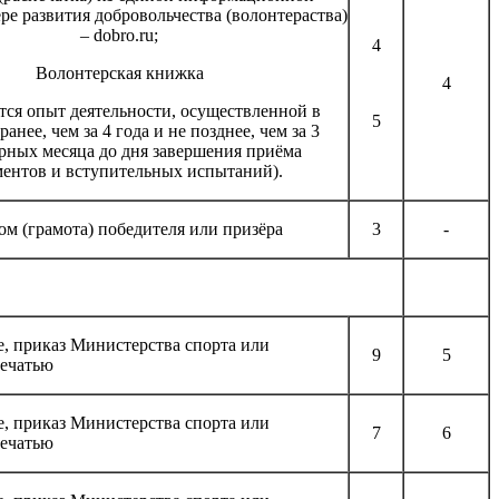
ре развития добровольчества (волонтераства)
– dobro.ru;
4
Волонтерская книжка
4
тся опыт деятельности, осуществленной в
5
ранее, чем за 4 года и не позднее, чем за 3
рных месяца до дня завершения приёма
ентов и вступительных испытаний).
м (грамота) победителя или призёра
3
-
е, приказ Министерства спорта или
9
5
печатью
е, приказ Министерства спорта или
7
6
печатью