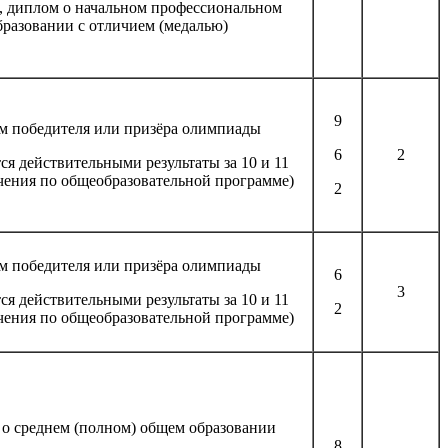
, диплом о начальном профессиональном
бразовании с отличием (медалью)
9
м победителя или призёра олимпиады
6
2
я действительными результаты за 10 и 11
чения по общеобразовательной программе)
2
м победителя или призёра олимпиады
6
3
я действительными результаты за 10 и 11
2
чения по общеобразовательной программе)
 о среднем (полном) общем образовании
8