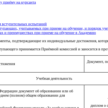
у приёму на курсанта
ам вступительных испытаний
упающих, учитываемых при приеме на обучение, и порядок уче
ах и преимуществах при приеме на обучение в Академию
менты, подтверждающие их индивидуальные достижения, котор
тупающего принимается Приёмной комиссией и заносится в прот
Документ, п
стижения
Учебная деятельность
Федерации документ об образовании или об
еднем (полном) общем образовании для
диплом о 
ийской Федерации медали «За особые успехи в