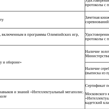
Удостоверени
протоколы с 
Зачетная кни
рту
соревнований
та, включенным в программы Олимпийских игр,
Удостоверени
протоколы с 
Наличие золот
Министерства
у и обороне»
Наличие сереб
(выписка из 
Сертификат п
навыков и знаний «Интеллектуальный мегаполис.
Московского 
коле
«Интеллектуа
кадетский кла