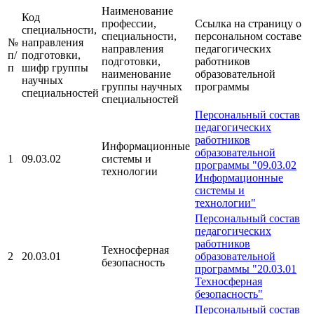
Наименование
Код
профессии,
Ссылка на страницу о
специальности,
специальности,
персональном составе
№
направления
направления
педагогических
п/
подготовки,
подготовки,
работников
п
шифр группы
наименование
образовательной
научных
группы научных
программы
специальностей
специальностей
Персональный состав
педагогических
работников
Информационные
образовательной
1
09.03.02
системы и
программы "09.03.02
технологии
Информационные
системы и
технологии"
Персональный состав
педагогических
работников
Техносферная
2
20.03.01
образовательной
безопасность
программы "20.03.01
Техносферная
безопасность"
Персональный состав