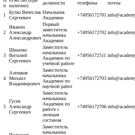
п/
отчество (при
должности
телефоны
почты
п
наличии)
Бутко Вячеслав
Начальник
1
+74956172701
info@academy
Сергеевич
Академии
Первый
Ивакин
заместитель
2
Александр
+74956172702
info@academy
начальника
Александрович
Академии
Заместитель
Шныпко
начальника
3
Виталий
+74956172511
info@academy
Академии по
Сергеевич
учебной работе
Заместитель
Алешков
начальника
4
Михаил
+74956172703
info@academy
Академии по
Владимирович
научной работ
Заместитель
начальника
Гусев
Академии по
5
Александр
+74956172706
info@academy
работе с
Сергеевич
личным
составом
Заместитель
начальника
Подкосов