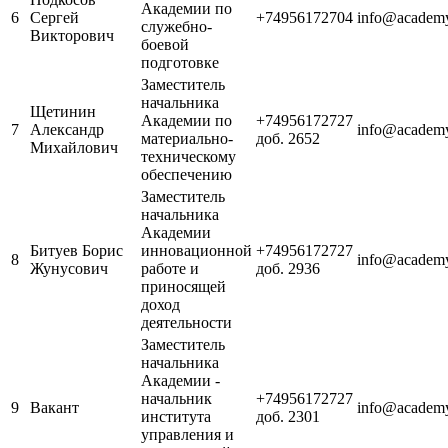
Академии по
6
Сергей
+74956172704
info@academy
служебно-
Викторович
боевой
подготовке
Заместитель
начальника
Щетинин
Академии по
+74956172727
7
Александр
info@academy
материально-
доб. 2652
Михайлович
техническому
обеспечению
Заместитель
начальника
Академии
Битуев Борис
инновационной
+74956172727
8
info@academy
Жунусович
работе и
доб. 2936
приносящей
доход
деятельности
Заместитель
начальника
Академии -
начальник
+74956172727
9
Вакант
info@academy
института
доб. 2301
управления и