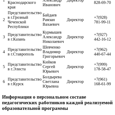
1
Александр
Директор
Краснодарского
828-69-70
Иванович
края
Представительство
Байдаев
в г.Грозный
+7(928)
2
Рамзан
Директор
Чеченской
781-99-11
Вахаевич
Республики
Курмышев
Представительство
+7(927)
3
Александр
Директор
в г.Казань
442-16-12
Николаевич
Шевченко
Представительство
+7(962)
4
Владимир
Директор
в г.Ставрополь
440-67-44
Григорьевич
Кийков
Представительство
+7(999)
5
Сергей
Директор
в г.Элиста
178-58-47
Юрьевич
Болдырева
Представительство
+7(961)
6
Светлана
Директор
в г.Курск
168-61-99
Юрьевна
Информация о персональном составе
педагогических работников каждой реализуемой
образовательной программы