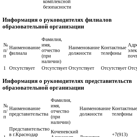
комплексной
безопасности
Информация о руководителях филиалов
образовательной организации
Фамилия,
№
имя,
Адр
Наименование
Наименование
Контактные
п/
отчество
эле
филиала
должности
телефоны
п
(при
поч
наличии)
1
Отсутствует
Отсутствует
Отсутствует
Отсутствует
Отс
Информация о руководителях представительств
образовательной организации
Фамилия,
№
имя,
Наименование
Наименование
Контактны
п/
отчество
представительства
должности
телефоны
п
(при
наличии)
Представительство
Коченевский
в г.Краснодар
+7(913)