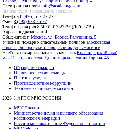
129366, г. Москва, ул. Бориса Галушкина, д. 4
Электронная почта
info@academygps.ru
(не для подачи обращений
граждан)
Телефон
8 (495) 617-27-27
Факс
8 (495) 683-76-77
Телефон доверия
8 (495) 617-27-27
(Доб. 2759)
Адреса подразделений:
Общежитие
г. Москва, ул. Бориса Галушкина, 5
Учебный пожарно-спасательный полигон
Московская
область, Богородский городской округ, г.Ногинск
Учебная пожарно-спасательная часть
Краснодарский край,
м.о. Геленджик, село Дивноморское, улица Горная, 45
Обращение граждан
Психологическая помощь
Платные услуги
Противодействие коррупции
Техническая поддержка сайта
2026 © АГПС МЧС РОССИИ
МЧС России
Министерство науки и высшего образования
Российской Федерации
Российское образование Федеральный портал
МЧС Медиа