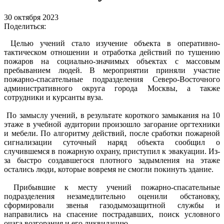
30 октября 2023
Поделиться:
Целью учений стало изучение объекта в оперативно-
тактическом отношении и отработка действий по тушению
пожаров на социально-значимых объектах с массовым
пребыванием людей. В мероприятии приняли участие
пожарно-спасательные подразделения Северо-Восточного
административного округа города Москвы, а также
сотрудники и курсанты вуза.
По замыслу учений, в результате короткого замыкания на 10
этаже в учебной аудитории произошло загорание оргтехники
и мебели. По алгоритму действий, после сработки пожарной
сигнализации суточный наряд объекта сообщил о
случившемся в пожарную охрану, приступил к эвакуации. Из-
за быстро создавшегося плотного задымления на этаже
остались люди, которые вовремя не смогли покинуть здание.
Прибывшие к месту учений пожарно-спасательные
подразделения незамедлительно оценили обстановку,
сформировали звенья газодымозащитной службы и
направились на спасение пострадавших, поиск условного
очага возгорания и его ликвидацию.