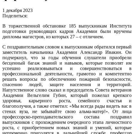
1 декабря 2023
Поделиться:
В торжественной обстановке 185 выпускникам Института
подготовки руководящих кадров Академии были вручены
дипломы магистров, из которых 27 – с отличием.
С поздравительным словом к выпускникам обратился первый
заместитель начальника Академии Александр Ивакин. Он
подчеркнул, что за годы обучения слушатели приобрели
бесценный багаж знаний и навыков, которые позволят им
успешно реализовываться и совершенствоваться в
профессиональной деятельности, грамотно и компетентно
решать вопросы по обеспечению пожарной безопасности,
спасению людей, защите населения и территорий.
Напутственное слово сказал и председатель Совета ветеранов
Академии Вельгелим Губин, который пожелал крепкого
здоровья, карьерного роста, семейного счастья и
благополучия, а также отметил: «Мы всегда рады видеть вас в
стенах вуза, не забывайте свою альма-матер!». От лица
профессорско-преподавательского состава поздравил
выпускников с прохождением очередного этапа личностного
роста, с приобретением новых знаний и умений, которые
непременно пригодятся в дальнейшей службе, профессор