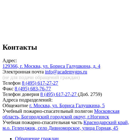
Контакты
Адрес:
129366, г. Москва, ул. Бориса Галушкина, д. 4
Электронная почта
info@academygps.ru
(не для подачи обращений
граждан)
Телефон
8 (495) 617-27-27
Факс
8 (495) 683-76-77
Телефон доверия
8 (495) 617-27-27
(Доб. 2759)
Адреса подразделений:
Общежитие
г. Москва, ул. Бориса Галушкина, 5
Учебный пожарно-спасательный полигон
Московская
область, Богородский городской округ, г.Ногинск
Учебная пожарно-спасательная часть
Краснодарский край,
м.о. Геленджик, село Дивноморское, улица Горная, 45
Обращение граждан