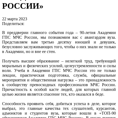
РОССИИ»
22 марта 2023
Поделиться:
В преддверии главного события года – 90-летия Академии
ГПС МЧС России, мы познакомим вас с авангардом вуза.
Представляем вам третью десятку юношей и девушек,
безусловно заслуживающих того, чтобы о них знали не только
в Академии, но и вне ее стен.
Получать высшее образование – нелегкий труд, требующий
моральных и физических усилий, целеустремленности и силы
воли. Учеба в Академии ГПС МЧС России это не только
лекции, практическая подготовка, служба, официальные
мероприятия и общественная нагрузка – это принадлежность
к сообществу превосходных профессионалов МЧС России.
Причастность к особой касте людей, для которых главной
целью жизни является спасение тех, кто оказался в беде.
Способность проявить себя, добиться успеха в деле, которое
выбрал, это главные качества тех слушателей, курсантов,
адъюнктов и студентов вуза, которые вошли в «ТОП-90
обучающихся Академии ГПС МЧС России». В числе лучших