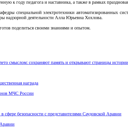
ную к году педагога и наставника, а также в рамках празднов
кафедры специальной электротехники автоматизированных сис
ы надзорной деятельности Алла Юрьевна Хохлова.
а готов поделиться своими знаниями и опытом.
ето смыслом: сохраняют память и открывают страницы истори
ественная награда
анов МЧС России
в сфере безопасности с представителями Саудовской Аравии
 Аравии