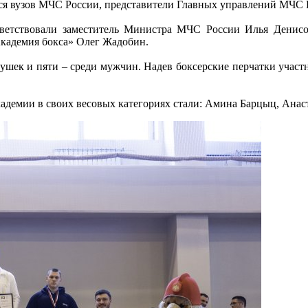
ся вузов МЧС России, представители Главных управлений МЧС Р
иветствовали заместитель Министра МЧС России Илья Денис
Академия бокса» Олег Жадобин.
вушек и пяти – среди мужчин. Надев боксерские перчатки участ
адемии в своих весовых категориях стали: Амина Барцыц, Ана