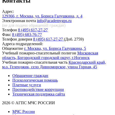
Контакты
Адрес:
129366, г. Москва, ул. Бориса Галушкина, д. 4
Электронная почта
info@academygps.ru
(не для подачи обращений
граждан)
Телефон
8 (495) 617-27-27
Факс
8 (495) 683-76-77
Телефон доверия
8 (495) 617-27-27
(Доб. 2759)
Адреса подразделений:
Общежитие
г. Москва, ул. Бориса Галушкина, 5
Учебный пожарно-спасательный полигон
Московская
область, Богородский городской округ, г.Ногинск
Учебная пожарно-спасательная часть
Краснодарский край,
м.о. Геленджик, село Дивноморское, улица Горная, 45
Обращение граждан
Психологическая помощь
Платные услуги
Противодействие коррупции
Техническая поддержка сайта
2026 © АГПС МЧС РОССИИ
МЧС России