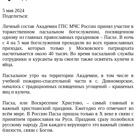
5 мая 2024
Поделиться:
Личный состав Академии ГПС МЧС России принял участие в
торжественном пасхальном богослужении, посвященном
одному из главных православных праздников – Пасхе. В ночь
с 4 на 5 мая богослужения проходили во всех православных
приходах, которых только у Московского патриархата
насчитывается около 40 тысяч. Во время пасхальной службы
сотрудники и курсанты вуза смогли также освятить куличи и
яйца.
Пасхальное утро на территории Академии, в том числе в
учебной пожарно-спасательной части в с. Дивноморское,
началось с традиционных освященных угощений – крашеных
яиц и кулича.
Пасха, или Воскресение Христово, – самый главный и
важный христианский праздник. Ежегодно его отмечают во
всём мире. В Россию Пасха пришла только в X веке в связи с
принятием православия на Руси. Праздник сразу полюбился
русскому народу. Для каждого верующего это важный символ
близости, связи с Богом.