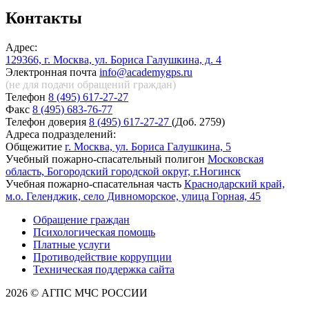
Контакты
Адрес:
129366, г. Москва, ул. Бориса Галушкина, д. 4
Электронная почта
info@academygps.ru
(не для подачи обращений
граждан)
Телефон
8 (495) 617-27-27
Факс
8 (495) 683-76-77
Телефон доверия
8 (495) 617-27-27
(Доб. 2759)
Адреса подразделений:
Общежитие
г. Москва, ул. Бориса Галушкина, 5
Учебный пожарно-спасательный полигон
Московская
область, Богородский городской округ, г.Ногинск
Учебная пожарно-спасательная часть
Краснодарский край,
м.о. Геленджик, село Дивноморское, улица Горная, 45
Обращение граждан
Психологическая помощь
Платные услуги
Противодействие коррупции
Техническая поддержка сайта
2026 © АГПС МЧС РОССИИ