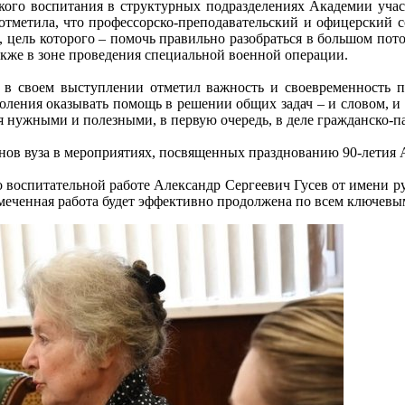
ого воспитания в структурных подразделениях Академии учас
тметила, что профессорско-преподавательский и офицерский со
 цель которого – помочь правильно разобраться в большом по
акже в зоне проведения специальной военной операции.
 в своем выступлении отметил важность и своевременность п
оления оказывать помощь в решении общих задач – и словом, и
я нужными и полезными, в первую очередь, в деле гражданско-
ранов вуза в мероприятиях, посвященных празднованию 90-летия
о воспитательной работе Александр Сергеевич Гусев от имени ру
меченная работа будет эффективно продолжена по всем ключевы