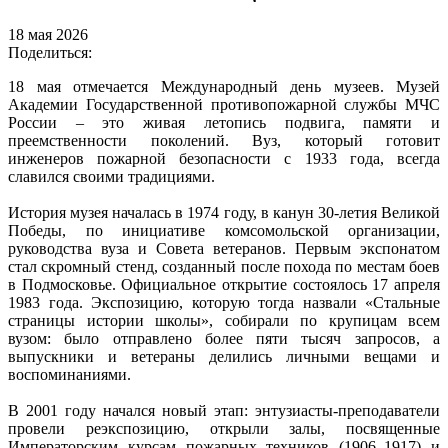
18 мая 2026
Поделиться:
18 мая отмечается Международный день музеев. Музей
Академии Государственной противопожарной службы МЧС
России – это живая летопись подвига, памяти и
преемственности поколений. Вуз, который готовит
инженеров пожарной безопасности с 1933 года, всегда
славился своими традициями.
История музея началась в 1974 году, в канун 30-летия Великой
Победы, по инициативе комсомольской организации,
руководства вуза и Совета ветеранов. Первым экспонатом
стал скромный стенд, созданный после похода по местам боев
в Подмосковье. Официальное открытие состоялось 17 апреля
1983 года. Экспозицию, которую тогда назвали «Стальные
страницы истории школы», собирали по крупицам всем
вузом: было отправлено более пяти тысяч запросов, а
выпускники и ветераны делились личными вещами и
воспоминаниями.
В 2001 году начался новый этап: энтузиасты-преподаватели
провели реэкспозицию, открыли залы, посвященные
Императорским курсам пожарных техников (1906–1917) и