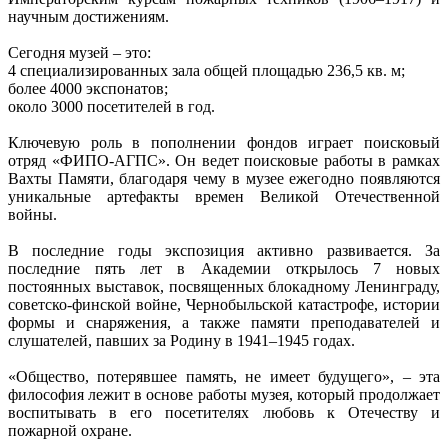
научным достижениям.
Сегодня музей – это:
4 специализированных зала общей площадью 236,5 кв. м;
️более 4000 экспонатов;
️около 3000 посетителей в год.
Ключевую роль в пополнении фондов играет поисковый
отряд «ФИПО-АГПС». Он ведет поисковые работы в рамках
Вахты Памяти, благодаря чему в музее ежегодно появляются
уникальные артефакты времен Великой Отечественной
войны.
В последние годы экспозиция активно развивается. За
последние пять лет в Академии открылось 7 новых
постоянных выставок, посвященных блокадному Ленинграду,
советско-финской войне, Чернобыльской катастрофе, истории
формы и снаряжения, а также памяти преподавателей и
слушателей, павших за Родину в 1941–1945 годах.
«Общество, потерявшее память, не имеет будущего», – эта
философия лежит в основе работы музея, который продолжает
воспитывать в его посетителях любовь к Отечеству и
пожарной охране.