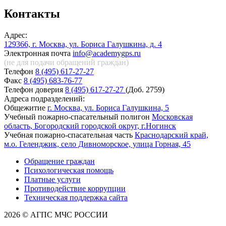
Контакты
Адрес:
129366, г. Москва, ул. Бориса Галушкина, д. 4
Электронная почта
info@academygps.ru
(не для подачи обращений
граждан)
Телефон
8 (495) 617-27-27
Факс
8 (495) 683-76-77
Телефон доверия
8 (495) 617-27-27
(Доб. 2759)
Адреса подразделений:
Общежитие
г. Москва, ул. Бориса Галушкина, 5
Учебный пожарно-спасательный полигон
Московская
область, Богородский городской округ, г.Ногинск
Учебная пожарно-спасательная часть
Краснодарский край,
м.о. Геленджик, село Дивноморское, улица Горная, 45
Обращение граждан
Психологическая помощь
Платные услуги
Противодействие коррупции
Техническая поддержка сайта
2026 © АГПС МЧС РОССИИ