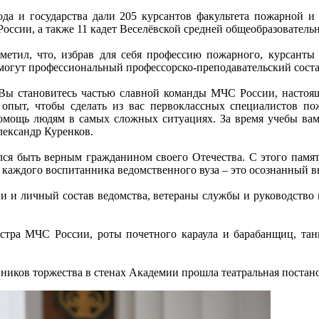
а и государства дали 205 курсантов факультета пожарной и т
ссии, а также 11 кадет Веселёвской средней общеобразователь
етил, что, избрав для себя профессию пожарного, курсанты 
огут профессиональный профессорско-преподавательский состав
Вы становитесь частью славной команды МЧС России, настоя
опыт, чтобы сделать из вас первоклассных специалистов пожа
омощь людям в самых сложных ситуациях. За время учебы вам п
лександр Куренков.
я быть верным гражданином своего Отечества. С этого памят
 каждого воспитанника ведомственного вуза – это осознанный в
 и личный состав ведомства, ветераны службы и руководство 
стра МЧС России, роты почетного караула и барабанщиц, тан
ков торжества в стенах Академии прошла театральная постановк