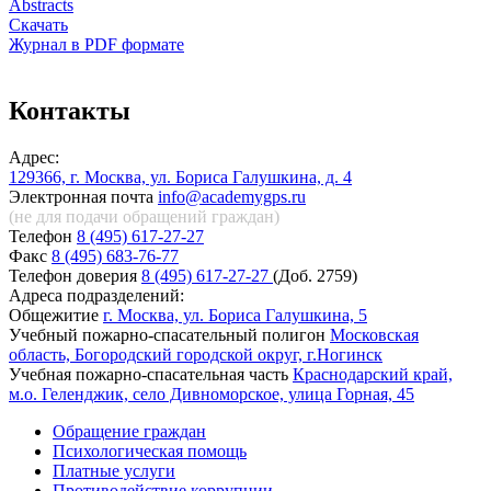
Abstracts
Скачать
Журнал в PDF формате
Контакты
Адрес:
129366, г. Москва, ул. Бориса Галушкина, д. 4
Электронная почта
info@academygps.ru
(не для подачи обращений
граждан)
Телефон
8 (495) 617-27-27
Факс
8 (495) 683-76-77
Телефон доверия
8 (495) 617-27-27
(Доб. 2759)
Адреса подразделений:
Общежитие
г. Москва, ул. Бориса Галушкина, 5
Учебный пожарно-спасательный полигон
Московская
область, Богородский городской округ, г.Ногинск
Учебная пожарно-спасательная часть
Краснодарский край,
м.о. Геленджик, село Дивноморское, улица Горная, 45
Обращение граждан
Психологическая помощь
Платные услуги
Противодействие коррупции