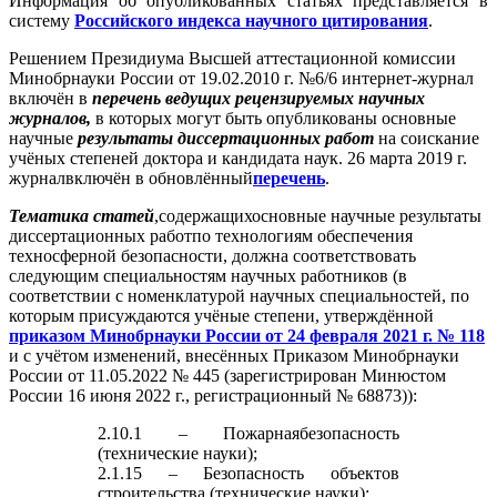
Информация об опубликованных статьях представляется в
систему
Российского индекса научного цитирования
.
Решением Президиума Высшей аттестационной комиссии
Минобрнауки России от 19.02.2010 г. №6/6 интернет-журнал
включён в
перечень ведущих рецензируемых научных
журналов,
в которых могут быть опубликованы основные
научные
результаты диссертационных работ
на соискание
учёных степеней доктора и кандидата наук. 26 марта 2019 г.
журналвключён в обновлённый
перечень
.
Тематика статей
,содержащихосновные научные результаты
диссертационных работпо технологиям обеспечения
техносферной безопасности, должна соответствовать
следующим специальностям научных работников (в
соответствии с номенклатурой научных специальностей, по
которым присуждаются учёные степени, утверждённой
приказом Минобрнауки России от 24 февраля 2021 г. № 118
и с учётом изменений, внесённых Приказом Минобрнауки
России от 11.05.2022 № 445 (зарегистрирован Минюстом
России 16 июня 2022 г., регистрационный № 68873)):
2.10.1 – Пожарнаябезопасность
(технические науки);
2.1.15 – Безопасность объектов
строительства (технические науки);