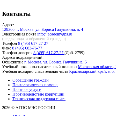
Контакты
Адрес:
129366, г. Москва, ул. Бориса Галушкина, д. 4
Электронная почта
info@academygps.ru
(не для подачи обращений
граждан)
Телефон
8 (495) 617-27-27
Факс
8 (495) 683-76-77
Телефон доверия
8 (495) 617-27-27
(Доб. 2759)
Адреса подразделений:
Общежитие
г. Москва, ул. Бориса Галушкина, 5
Учебный пожарно-спасательный полигон
Московская область, 
Учебная пожарно-спасательная часть
Краснодарский край, м.о.
Обращение граждан
Психологическая помощь
Платные услуги
Противодействие коррупции
Техническая поддержка сайта
2026 © АГПС МЧС РОССИИ