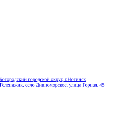
Богородский городской округ, г.Ногинск
 Геленджик, село Дивноморское, улица Горная, 45