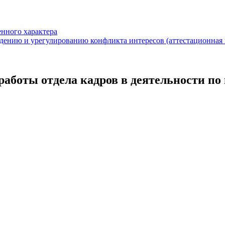
енного характера
дению и урегулированию конфликта интересов (аттестационная 
работы отдела кадров в деятельности п