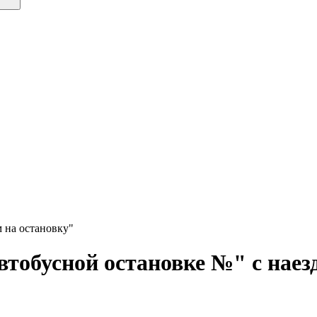
 на остановку"
тобусной остановке №" с наез