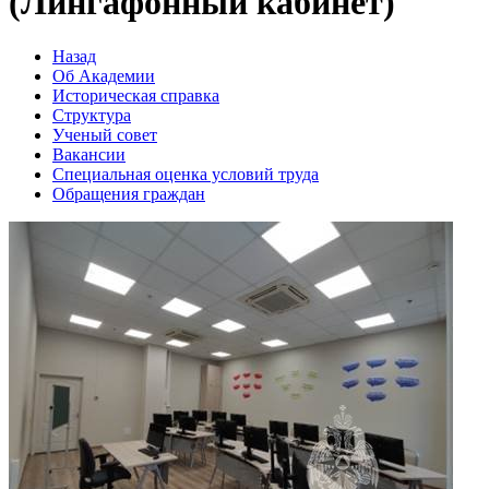
(Лингафонный кабинет)
Назад
Об Академии
Историческая справка
Структура
Ученый совет
Вакансии
Специальная оценка условий труда
Обращения граждан