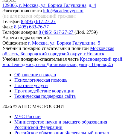
129366, г. Москва, ул. Бориса Галушкина, д. 4
Электронная почта
info@academygps.ru
(не для подачи обращений
граждан)
Телефон
8 (495) 617-27-27
Факс
8 (495) 683-76-77
Телефон доверия
8 (495) 617-27-27
(Доб. 2759)
Адреса подразделений:
Общежитие
г. Москва, ул. Бориса Галушкина, 5
Учебный пожарно-спасательный полигон
Московская
область, Богородский городской округ, г.Ногинск
Учебная пожарно-спасательная часть
Краснодарский край,
м.о. Геленджик, село Дивноморское, улица Горная, 45
Обращение граждан
Психологическая помощь
Платные услуги
Противодействие коррупции
Техническая поддержка сайта
2026 © АГПС МЧС РОССИИ
МЧС России
Министерство науки и высшего образования
Российской Федерации
Российское образование Федеральный портал