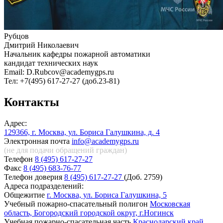
Рубцов
Дмитрий Николаевич
Начальник кафедры пожарной автоматики
кандидат технических наук
Email: D.Rubcov@academygps.ru
Тел: +7(495) 617-27-27 (доб.23-81)
Контакты
Адрес:
129366, г. Москва, ул. Бориса Галушкина, д. 4
Электронная почта
info@academygps.ru
(не для подачи обращений
граждан)
Телефон
8 (495) 617-27-27
Факс
8 (495) 683-76-77
Телефон доверия
8 (495) 617-27-27
(Доб. 2759)
Адреса подразделений:
Общежитие
г. Москва, ул. Бориса Галушкина, 5
Учебный пожарно-спасательный полигон
Московская
область, Богородский городской округ, г.Ногинск
Учебная пожарно-спасательная часть
Краснодарский край,