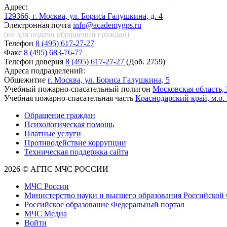
Адрес:
129366, г. Москва, ул. Бориса Галушкина, д. 4
Электронная почта
info@academygps.ru
(не для подачи обращений
граждан)
Телефон
8 (495) 617-27-27
Факс
8 (495) 683-76-77
Телефон доверия
8 (495) 617-27-27
(Доб. 2759)
Адреса подразделений:
Общежитие
г. Москва, ул. Бориса Галушкина, 5
Учебный пожарно-спасательный полигон
Московская область, 
Учебная пожарно-спасательная часть
Краснодарский край, м.о.
Обращение граждан
Психологическая помощь
Платные услуги
Противодействие коррупции
Техническая поддержка сайта
2026 © АГПС МЧС РОССИИ
МЧС России
Министерство науки и высшего образования Российской
Российское образование Федеральный портал
МЧС Медиа
Войти