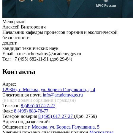
Мещеряков
Алекcей Викторович
Начальник кафедры процессов горения и экологической
безопасности
доцент,
кандидат технических наук
Email: a.meshcheryakov@academygps.ru
Тел: +7 (495) 682-11-91 (доб.29-64)
Контакты
Адрес:
129366, г. Москва, ул. Бориса Галушкина, д. 4
Электронная почта
info@academygps.ru
(не для подачи обращений
граждан)
Телефон
8 (495) 617-27-27
Факс
8 (495) 683-76-77
Телефон доверия
8 (495) 617-27-27
(Доб. 2759)
Адреса подразделений:
Общежитие
г. Москва, ул. Бориса Галушкина, 5
Учебный пожарно-спасательный полигон
Московская