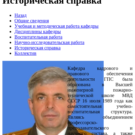
Историческая справка
Назад
Общие сведения
Учебная и методическая работа кафедры
Дисциплины кафедры
Воспитательная работа
Научно-исследовательская работа
Историческая справка
Коллектив
Кафедра кадрового и
правового обеспечения
деятельности ГПС была
образована в Высшей
инженерной пожарно-
технической школе МВД
СССР 16 июля 1989 года как
самостоятельная учебно-
воспитательная структура.
Являясь объединением
профессорско-
преподавательского и
научного состава, а также