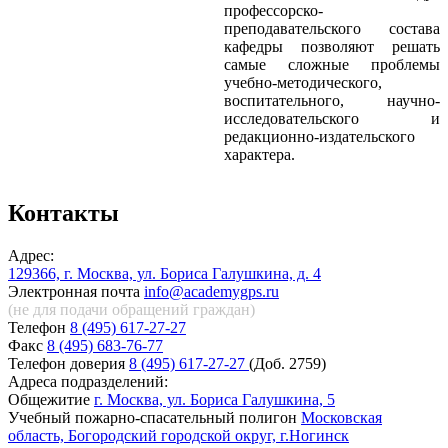
профессорско-
преподавательского состава
кафедры позволяют решать
самые сложные проблемы
учебно-методического,
воспитательного, научно-
исследовательского и
редакционно-издательского
характера.
Контакты
Адрес:
129366, г. Москва, ул. Бориса Галушкина, д. 4
Электронная почта
info@academygps.ru
(не для подачи обращений
граждан)
Телефон
8 (495) 617-27-27
Факс
8 (495) 683-76-77
Телефон доверия
8 (495) 617-27-27
(Доб. 2759)
Адреса подразделений:
Общежитие
г. Москва, ул. Бориса Галушкина, 5
Учебный пожарно-спасательный полигон
Московская
область, Богородский городской округ, г.Ногинск