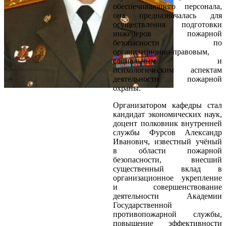
обеспечивающего персонала,
она предназначалась для
осуществления подготовки
инженеров пожарной
безопасности по
организационно-правовым,
социальным и
психологическим аспектам
деятельности пожарной
охраны.
Организатором кафедры стал
кандидат экономических наук,
доцент полковник внутренней
службы Фурсов Александр
Иванович, известный учёный
в области пожарной
безопасности, внесший
существенный вклад в
организационное укрепление
и совершенствование
деятельности Академии
Государственной
противопожарной службы,
повышение эффективности