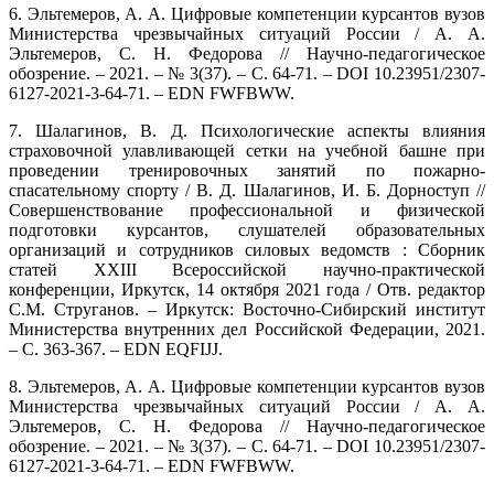
6. Эльтемеров, А. А. Цифровые компетенции курсантов вузов
Министерства чрезвычайных ситуаций России / А. А.
Эльтемеров, С. Н. Федорова // Научно-педагогическое
обозрение. – 2021. – № 3(37). – С. 64-71. – DOI 10.23951/2307-
6127-2021-3-64-71. – EDN FWFBWW.
7. Шалагинов, В. Д. Психологические аспекты влияния
страховочной улавливающей сетки на учебной башне при
проведении тренировочных занятий по пожарно-
спасательному спорту / В. Д. Шалагинов, И. Б. Дорноступ //
Совершенствование профессиональной и физической
подготовки курсантов, слушателей образовательных
организаций и сотрудников силовых ведомств : Сборник
статей XXIII Всероссийской научно-практической
конференции, Иркутск, 14 октября 2021 года / Отв. редактор
С.М. Струганов. – Иркутск: Восточно-Сибирский институт
Министерства внутренних дел Российской Федерации, 2021.
– С. 363-367. – EDN EQFIJJ.
8. Эльтемеров, А. А. Цифровые компетенции курсантов вузов
Министерства чрезвычайных ситуаций России / А. А.
Эльтемеров, С. Н. Федорова // Научно-педагогическое
обозрение. – 2021. – № 3(37). – С. 64-71. – DOI 10.23951/2307-
6127-2021-3-64-71. – EDN FWFBWW.