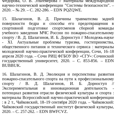
Федорова, О. В. Эльтемерова // Материалы международной
научно-технической конференции "Системы безопасности". –
2020. – № 29. – С. 282-286. – EDN PQZQWE.
15. Шалагинов, В. Д. Причины травматизма задней
поверхности бедра и способы его предотвращения в
спортивной подготовке спортсменов сборной команды
учебного заведения МЧС России по пожарно-спасательному
спорту / В. Д. Шалагинов, И. Б. Дорноступ // Молодежь-науке
- XI. Актуальные проблемы туризма, гостеприимства,
общественного питания и технического сервиса : материалы
молодежной научно-практической конференции, Сочи, 16–18
апреля 2020 года. – Сочи РИЦ ФГБОУ ВО «СГУ»: Сочинский
государственный университет, 2020. – С. 853-856. – EDN
BUBBUK.
16. Шалагинов, В. Д. Эволюция и перспективы развития
пожарно-спасательного спорта на пути к профессиональному
спорту / В. Д. Шалагинов, И. Б. Дорноступ //
Экспериментальная и инновационная деятельность -
потенциал развития отрасли физической культуры и спорта :
материалы Всероссийской научно-практической конференции
: в 2 т., Чайковский, 18–19 сентября 2020 года. – Чайковский:
Чайковский государственный институт физической культуры,
2020. – С. 257-262. – EDN BWFCVZ.