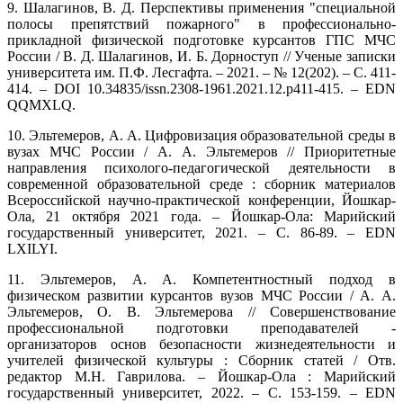
9. Шалагинов, В. Д. Перспективы применения "специальной
полосы препятствий пожарного" в профессионально-
прикладной физической подготовке курсантов ГПС МЧС
России / В. Д. Шалагинов, И. Б. Дорноступ // Ученые записки
университета им. П.Ф. Лесгафта. – 2021. – № 12(202). – С. 411-
414. – DOI 10.34835/issn.2308-1961.2021.12.p411-415. – EDN
QQMXLQ.
10. Эльтемеров, А. А. Цифровизация образовательной среды в
вузах МЧС России / А. А. Эльтемеров // Приоритетные
направления психолого-педагогической деятельности в
современной образовательной среде : сборник материалов
Всероссийской научно-практической конференции, Йошкар-
Ола, 21 октября 2021 года. – Йошкар-Ола: Марийский
государственный университет, 2021. – С. 86-89. – EDN
LXILYI.
11. Эльтемеров, А. А. Компетентностный подход в
физическом развитии курсантов вузов МЧС России / А. А.
Эльтемеров, О. В. Эльтемерова // Совершенствование
профессиональной подготовки преподавателей -
организаторов основ безопасности жизнедеятельности и
учителей физической культуры : Сборник статей / Отв.
редактор М.Н. Гаврилова. – Йошкар-Ола : Марийский
государственный университет, 2022. – С. 153-159. – EDN