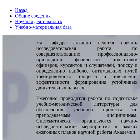
Назад
Общие сведения
Научная деятельность
Учебно-материальная база
На кафедре активно ведется научно-
исследовательская работа по
совершенствованию профессионально-
прикладной физической подготовки
офицеров, курсантов и слушателей, поиску и
определению наиболее оптимальных путей
тренировочного процесса и повышения
эффективности формирования устойчивых
двигательных навыков.
Ежегодно проводится работа по подготовке
учебно-методической литературы для
обеспечения учебного процесса по
преподаваемым дисциплинам.
Систематически организуются научно-
исследовательские мероприятия в рамках
ежегодных планов научной работы Академии.