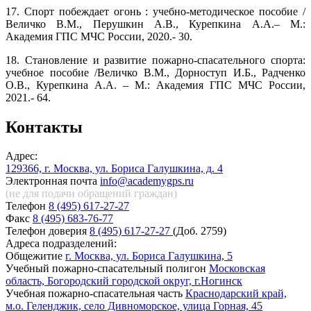
17. Спорт побеждает огонь : учебно-методическое пособие /
Величко В.М., Перушкин А.В., Курепкина А.А.– М.:
Академия ГПС МЧС России, 2020.- 30.
18. Становление и развитие пожарно-спасательного спорта:
учебное пособие /Величко В.М., Дорноступ И.Б., Радченко
О.В., Курепкина А.А. – М.: Академия ГПС МЧС России,
2021.- 64.
Контакты
Адрес:
129366, г. Москва, ул. Бориса Галушкина, д. 4
Электронная почта
info@academygps.ru
(не для подачи обращений
граждан)
Телефон
8 (495) 617-27-27
Факс
8 (495) 683-76-77
Телефон доверия
8 (495) 617-27-27
(Доб. 2759)
Адреса подразделений:
Общежитие
г. Москва, ул. Бориса Галушкина, 5
Учебный пожарно-спасательный полигон
Московская
область, Богородский городской округ, г.Ногинск
Учебная пожарно-спасательная часть
Краснодарский край,
м.о. Геленджик, село Дивноморское, улица Горная, 45