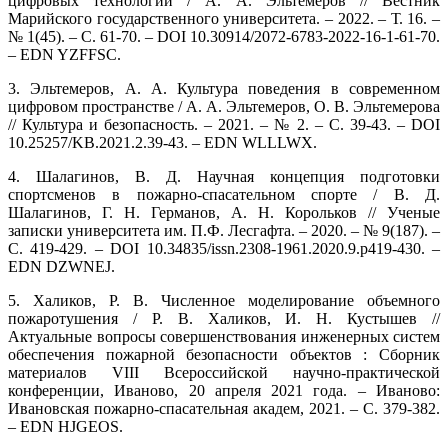
цифровых технологий / А. А. Эльтемеров // Вестник
Марийского государственного университета. – 2022. – Т. 16. –
№ 1(45). – С. 61-70. – DOI 10.30914/2072-6783-2022-16-1-61-70.
– EDN YZFFSC.
3. Эльтемеров, А. А. Культура поведения в современном
цифровом пространстве / А. А. Эльтемеров, О. В. Эльтемерова
// Культура и безопасность. – 2021. – № 2. – С. 39-43. – DOI
10.25257/KB.2021.2.39-43. – EDN WLLLWX.
4. Шалагинов, В. Д. Научная концепция подготовки
спортсменов в пожарно-спасательном спорте / В. Д.
Шалагинов, Г. Н. Германов, А. Н. Корольков // Ученые
записки университета им. П.Ф. Лесгафта. – 2020. – № 9(187). –
С. 419-429. – DOI 10.34835/issn.2308-1961.2020.9.p419-430. –
EDN DZWNEJ.
5. Халиков, Р. В. Численное моделирование объемного
пожаротушения / Р. В. Халиков, И. Н. Кустышев //
Актуальные вопросы совершенствования инженерных систем
обеспечения пожарной безопасности объектов : Сборник
материалов VIII Всероссийской научно-практической
конференции, Иваново, 20 апреля 2021 года. – Иваново:
Ивановская пожарно-спасательная академ, 2021. – С. 379-382.
– EDN HJGEOS.