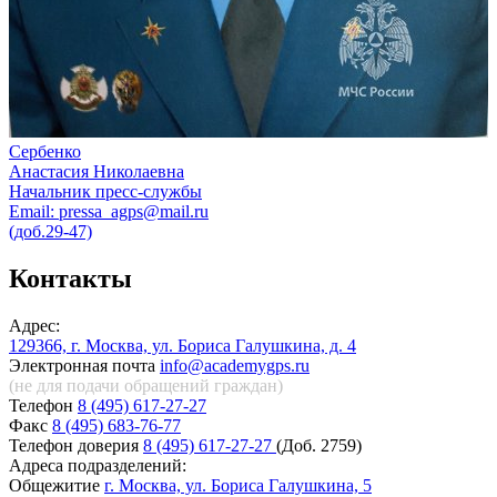
Сербенко
Анастасия Николаевна
Начальник пресс-службы
Email: pressa_agps@mail.ru
(доб.29-47)
Контакты
Адрес:
129366, г. Москва, ул. Бориса Галушкина, д. 4
Электронная почта
info@academygps.ru
(не для подачи обращений
граждан)
Телефон
8 (495) 617-27-27
Факс
8 (495) 683-76-77
Телефон доверия
8 (495) 617-27-27
(Доб. 2759)
Адреса подразделений:
Общежитие
г. Москва, ул. Бориса Галушкина, 5