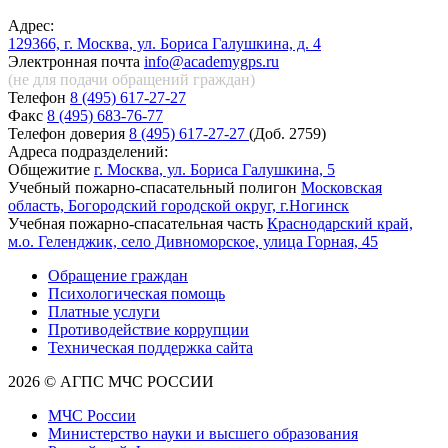
Адрес:
129366, г. Москва, ул. Бориса Галушкина, д. 4
Электронная почта
info@academygps.ru
(не для подачи обращений
граждан)
Телефон
8 (495) 617-27-27
Факс
8 (495) 683-76-77
Телефон доверия
8 (495) 617-27-27
(Доб. 2759)
Адреса подразделений:
Общежитие
г. Москва, ул. Бориса Галушкина, 5
Учебный пожарно-спасательный полигон
Московская
область, Богородский городской округ, г.Ногинск
Учебная пожарно-спасательная часть
Краснодарский край,
м.о. Геленджик, село Дивноморское, улица Горная, 45
Обращение граждан
Психологическая помощь
Платные услуги
Противодействие коррупции
Техническая поддержка сайта
2026 © АГПС МЧС РОССИИ
МЧС России
Министерство науки и высшего образования