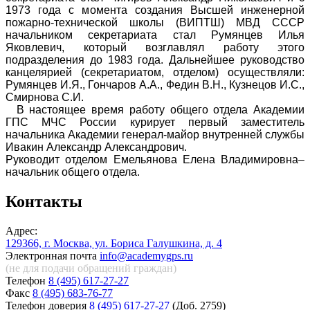
1973 года с момента создания Высшей инженерной
пожарно-технической школы (ВИПТШ) МВД СССР
начальником секретариата стал Румянцев Илья
Яковлевич, который возглавлял работу этого
подразделения до 1983 года. Дальнейшее руководство
канцелярией (секретариатом, отделом) осуществляли:
Румянцев И.Я., Гончаров А.А., Федин В.Н., Кузнецов И.С.,
Смирнова С.И.
В настоящее время работу общего отдела Академии
ГПС МЧС России курирует первый заместитель
начальника Академии генерал-майор внутренней службы
Ивакин Александр Александрович.
Руководит отделом Емельянова Елена Владимировна–
начальник общего отдела.
Контакты
Адрес:
129366, г. Москва, ул. Бориса Галушкина, д. 4
Электронная почта
info@academygps.ru
(не для подачи обращений
граждан)
Телефон
8 (495) 617-27-27
Факс
8 (495) 683-76-77
Телефон доверия
8 (495) 617-27-27
(Доб. 2759)