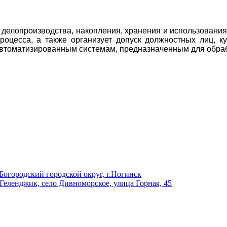
 делопроизводства, накопления, хранения и использовани
оцесса, а также организует допуск должностных лиц, к
 автоматизированным системам, предназначенным для обра
Богородский городской округ, г.Ногинск
 Геленджик, село Дивноморское, улица Горная, 45