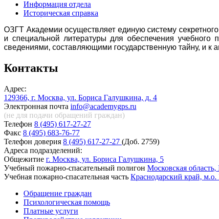
Информация отдела
Историческая справка
ОЗГТ Академии осуществляет единую систему секретного
и специальной литературы для обеспечения учебного пр
сведениями, составляющими государственную тайну, и к
Контакты
Адрес:
129366, г. Москва, ул. Бориса Галушкина, д. 4
Электронная почта
info@academygps.ru
(не для подачи обращений
граждан)
Телефон
8 (495) 617-27-27
Факс
8 (495) 683-76-77
Телефон доверия
8 (495) 617-27-27
(Доб. 2759)
Адреса подразделений:
Общежитие
г. Москва, ул. Бориса Галушкина, 5
Учебный пожарно-спасательный полигон
Московская область, 
Учебная пожарно-спасательная часть
Краснодарский край, м.о.
Обращение граждан
Психологическая помощь
Платные услуги