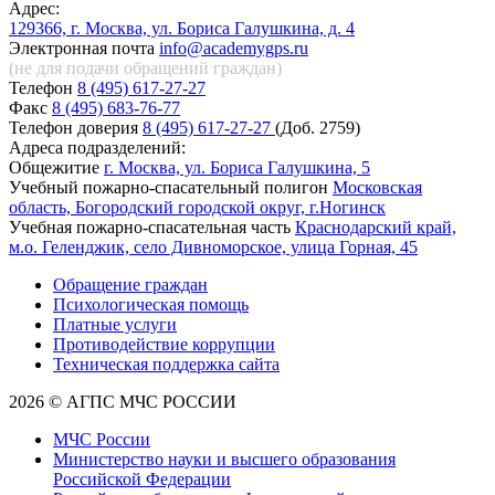
Адрес:
129366, г. Москва, ул. Бориса Галушкина, д. 4
Электронная почта
info@academygps.ru
(не для подачи обращений
граждан)
Телефон
8 (495) 617-27-27
Факс
8 (495) 683-76-77
Телефон доверия
8 (495) 617-27-27
(Доб. 2759)
Адреса подразделений:
Общежитие
г. Москва, ул. Бориса Галушкина, 5
Учебный пожарно-спасательный полигон
Московская
область, Богородский городской округ, г.Ногинск
Учебная пожарно-спасательная часть
Краснодарский край,
м.о. Геленджик, село Дивноморское, улица Горная, 45
Обращение граждан
Психологическая помощь
Платные услуги
Противодействие коррупции
Техническая поддержка сайта
2026 © АГПС МЧС РОССИИ
МЧС России
Министерство науки и высшего образования
Российской Федерации