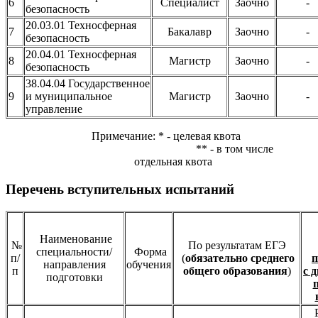
6
Специалист
Заочно
-
безопасность
20.03.01 Техносферная
7
Бакалавр
Заочно
-
безопасность
20.04.01 Техносферная
8
Магистр
Заочно
-
безопасность
38.04.04 Государственное
9
и муниципальное
Магистр
Заочно
-
управление
Примечание: * - целевая квота
** - в том числе
отдельная квота
Перечень вступительных испытаний
Наименование
№
По результатам ЕГЭ
специальности/
Форма
п/
(
обязательно среднего
направления
обучения
п
общего образования
)
с 
подготовки