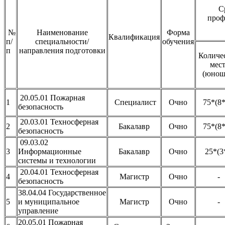
С
проф
№
Наименование
Форма
Квалификация
п/
специальности/
обучения
п
направления подготовки
Количе
мес
(юнош
20.05.01 Пожарная
1
Специалист
Очно
75*(8*
безопасность
20.03.01 Техносферная
2
Бакалавр
Очно
75*(8*
безопасность
09.03.02
3
Информационные
Бакалавр
Очно
25*(3
системы и технологии
20.04.01 Техносферная
4
Магистр
Очно
-
безопасность
38.04.04 Государственное
5
и муниципальное
Магистр
Очно
-
управление
20.05.01 Пожарная