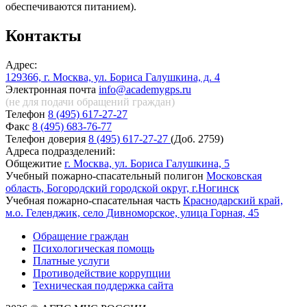
обеспечиваются питанием).
Контакты
Адрес:
129366, г. Москва, ул. Бориса Галушкина, д. 4
Электронная почта
info@academygps.ru
(не для подачи обращений
граждан)
Телефон
8 (495) 617-27-27
Факс
8 (495) 683-76-77
Телефон доверия
8 (495) 617-27-27
(Доб. 2759)
Адреса подразделений:
Общежитие
г. Москва, ул. Бориса Галушкина, 5
Учебный пожарно-спасательный полигон
Московская
область, Богородский городской округ, г.Ногинск
Учебная пожарно-спасательная часть
Краснодарский край,
м.о. Геленджик, село Дивноморское, улица Горная, 45
Обращение граждан
Психологическая помощь
Платные услуги
Противодействие коррупции
Техническая поддержка сайта