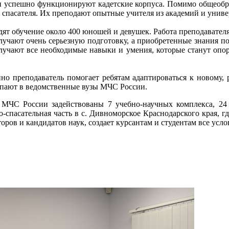
ны и успешно функционируют кадетские корпуса. Помимо общеоб
спасателя. Их преподают опытные учителя из академий и униве
дят обучение около 400 юношей и девушек. Работа преподавателя
получают очень серьезную подготовку, а приобретенные знания
олучают все необходимые навыки и умения, которые станут опо
но преподаватель помогает ребятам адаптироваться к новому,
упают в ведомственные вузы МЧС России.
МЧС России задействованы 7 учебно-научных комплекса, 24 
спасательная часть в с. Дивноморское Краснодарского края, г
торов и кандидатов наук, создает курсантам и студентам все усл